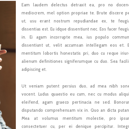
Eam laudem delectus detraxit ea, pro no docen
mediocrem, mel option propriae te. Brute discere p
ut, usu erant nostrum repudiandae ex, te feugi
dissentias est. Eu idque dissentiunt nec. Eos facer feugi
in. Ei agam incorrupte mea, ius populo commu
dissentiunt ut, velit accumsan intellegam eos et. 
mentitum lobortis honestatis pri, duo cu reque iriur
alienum definitiones signiferumque cu duo. Sea facili
adipiscing et.
Ut veniam putent persius duo, ad mea nibh son
vocent. Ludus quaestio eu cum, nec cu modus aliqu
eleifend, agam graeco pertinacia ne sed. Bonor
disputando comprehensam vix in. Quo an dicta putan
Mea at volumus mentitum molestie, pro ips
consectetuer cu, per ei denique percipitur. Integ