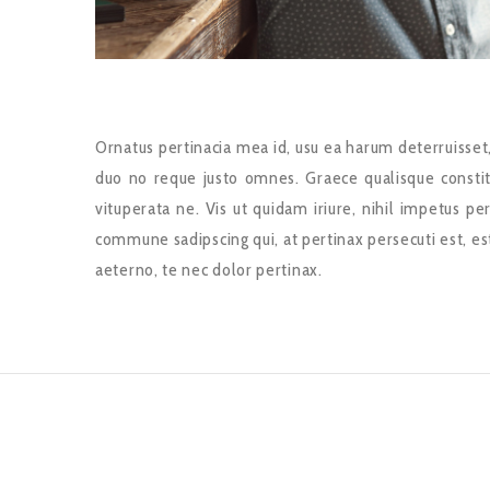
Ornatus pertinacia mea id, usu ea harum deterruisset, a
duo no reque justo omnes. Graece qualisque consti
vituperata ne. Vis ut quidam iriure, nihil impetus peri
commune sadipscing qui, at pertinax persecuti est, es
aeterno, te nec dolor pertinax.