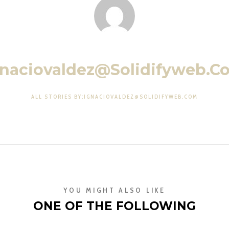
gnaciovaldez@solidifyweb.c
ALL STORIES BY:IGNACIOVALDEZ@SOLIDIFYWEB.COM
YOU MIGHT ALSO LIKE
ONE OF THE FOLLOWING