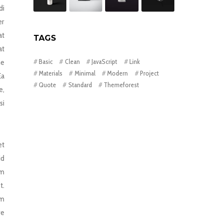
di
er
at
TAGS
at
Basic
Clean
JavaScript
Link
ne
Materials
Minimal
Modern
Project
Ea
Quote
Standard
Themeforest
e,
si
et
id
um
t.
um
re