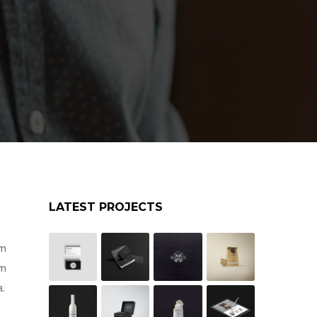
LATEST PROJECTS
am
um
a.