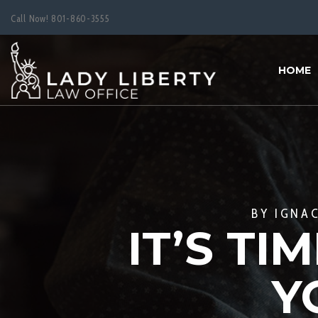
Call Now!
801-860-3555
HOME
BY
IGNA
IT’S TI
Y