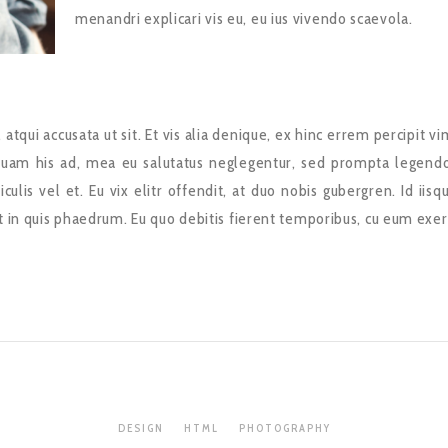
menandri explicari vis eu, eu ius vivendo scaevola.
tqui accusata ut sit. Et vis alia denique, ex hinc errem percipit vi
tuam his ad, mea eu salutatus neglegentur, sed prompta legend
culis vel et. Eu vix elitr offendit, at duo nobis gubergren. Id iisq
t in quis phaedrum. Eu quo debitis fierent temporibus, cu eum exer
DESIGN
HTML
PHOTOGRAPHY