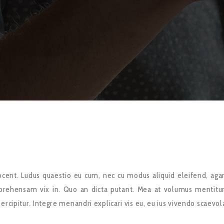
cent. Ludus quaestio eu cum, nec cu modus aliquid eleifend, ag
prehensam vix in. Quo an dicta putant. Mea at volumus mentit
rcipitur. Integre menandri explicari vis eu, eu ius vivendo scaevol